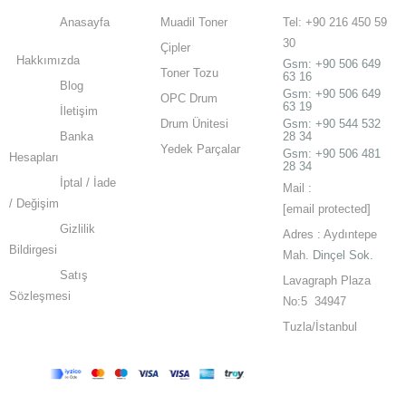
Anasayfa
Muadil Toner
Tel: +90 216 450 59
30
Çipler
Hakkımızda
Gsm:
+90 506 649
Toner Tozu
63 16
Blog
Gsm:
+90 506 649
OPC Drum
63 19
İletişim
Drum Ünitesi
Gsm: +90 544 532
Banka
28 34
Yedek Parçalar
Gsm: +90 506 481
Hesapları
28 34
İptal / İade
Mail :
/ Değişim
[email protected]
Gizlilik
Adres : Aydıntepe
Bildirgesi
Mah.
Dinçel Sok.
Satış
Lavagraph Plaza
Sözleşmesi
No:5 34947
Tuzla/İstanbul