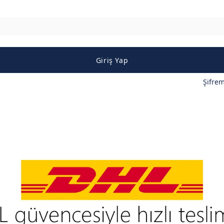
Giriş Yap
Şifre