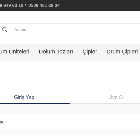
 649 63 19 / 0506 481 28 34
um Üniteleri
Dolum Tozları
Çipler
Drum Çipleri
Giriş Yap
Üye Ol
ta