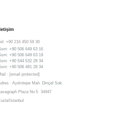
İletişim
Tel: +90 216 450 59 30
Gsm:
+90 506 649 63 16
Gsm:
+90 506 649 63 19
Gsm: +90 544 532 28 34
Gsm: +90 506 481 28 34
Mail :
[email protected]
Adres : Aydıntepe Mah.
Dinçel Sok.
Lavagraph Plaza No:5 34947
Tuzla/İstanbul