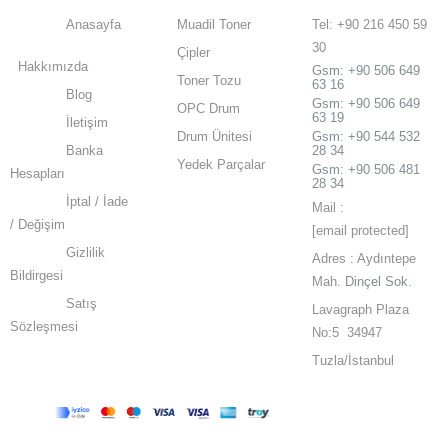
Anasayfa
Muadil Toner
Tel: +90 216 450 59
30
Çipler
Hakkımızda
Gsm:
+90 506 649
Toner Tozu
63 16
Blog
Gsm:
+90 506 649
OPC Drum
63 19
İletişim
Drum Ünitesi
Gsm: +90 544 532
Banka
28 34
Yedek Parçalar
Gsm: +90 506 481
Hesapları
28 34
İptal / İade
Mail :
/ Değişim
[email protected]
Gizlilik
Adres : Aydıntepe
Bildirgesi
Mah.
Dinçel Sok.
Satış
Lavagraph Plaza
Sözleşmesi
No:5 34947
Tuzla/İstanbul