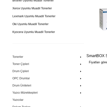
Brother Uyumlu Muadil Tonerler
Xerox Uyumlu Muadil Tonerler
Lexmark Uyumlu Muadil Tonerler
Oki Uyumlu Muadil Tonerler
Kyocera Uyumlu Muadil Tonerler
Ricoh Uyumlu Muadil Tonerler
Konica Minolta Uyumlu Muadil Tonerler
Pantum Uyumlu Muadil Tonerler
Tonerler
Fiyatları gör
Epson Uyumlu Muadil Tonerler
Toner Çipleri
Drum Çipleri
Canon Uyumlu Muadil Tonerler
OPC Drumlar
Drum Üniteleri
Yazıcı Mürekkepleri
Yazıcılar