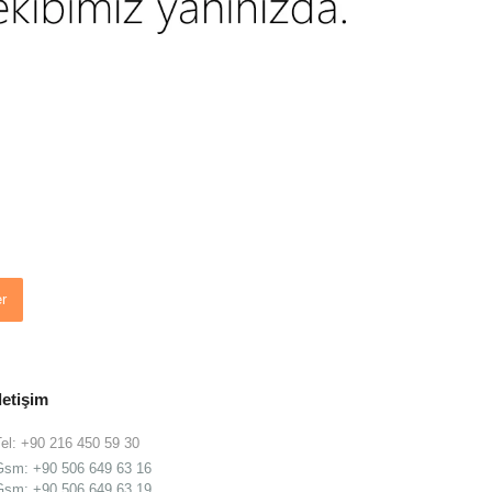
r
İletişim
Tel: +90 216 450 59 30
Gsm:
+90 506 649 63 16
Gsm:
+90 506 649 63 19