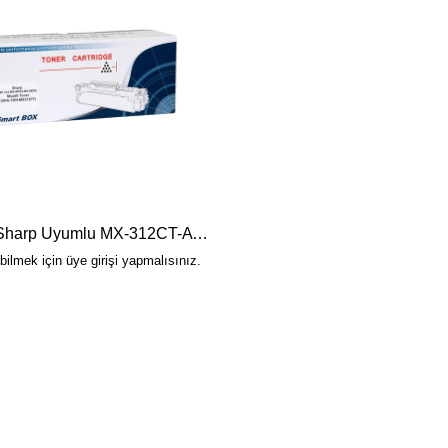
SmartBOX Sharp Uyumlu MX-312CT-AT-MX-M261-M261N 15000 Sayfa Siyah(Black) Muadil Toner
ebilmek için üye girişi yapmalısınız.