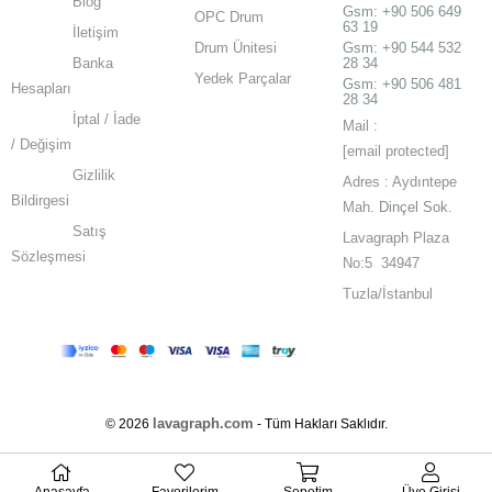
Blog
Gsm:
+90 506 649
OPC Drum
63 19
İletişim
Drum Ünitesi
Gsm: +90 544 532
Banka
28 34
Yedek Parçalar
Gsm: +90 506 481
Hesapları
28 34
İptal / İade
Mail :
/ Değişim
[email protected]
Gizlilik
Adres : Aydıntepe
Bildirgesi
Mah.
Dinçel Sok.
Satış
Lavagraph Plaza
Sözleşmesi
No:5 34947
Tuzla/İstanbul
lavagraph.com
© 2026
- Tüm Hakları Saklıdır.