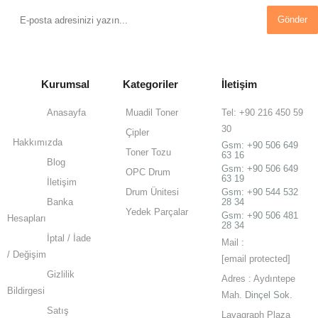
Gönder
Kurumsal
Kategoriler
İletişim
Anasayfa
Muadil Toner
Tel: +90 216 450 59
30
Çipler
Hakkımızda
Gsm:
+90 506 649
Toner Tozu
63 16
Blog
Gsm:
+90 506 649
OPC Drum
63 19
İletişim
Drum Ünitesi
Gsm: +90 544 532
Banka
28 34
Yedek Parçalar
Gsm: +90 506 481
Hesapları
28 34
İptal / İade
Mail :
/ Değişim
[email protected]
Gizlilik
Adres : Aydıntepe
Bildirgesi
Mah.
Dinçel Sok.
Satış
Lavagraph Plaza