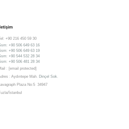
İletişim
Tel: +90 216 450 59 30
Gsm:
+90 506 649 63 16
Gsm:
+90 506 649 63 19
Gsm: +90 544 532 28 34
Gsm: +90 506 481 28 34
Mail :
[email protected]
Adres : Aydıntepe Mah.
Dinçel Sok.
Lavagraph Plaza No:5 34947
Tuzla/İstanbul