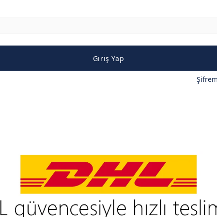
Giriş Yap
Şifre