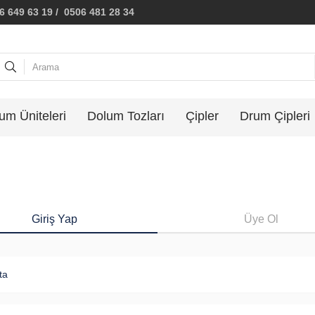
 649 63 19 / 0506 481 28 34
um Üniteleri
Dolum Tozları
Çipler
Drum Çipleri
Giriş Yap
Üye Ol
ta