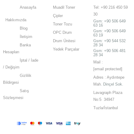
Anasayfa
Muadil Toner
Tel: +90 216 450 59
30
Çipler
Hakkımızda
Gsm:
+90 506 649
Toner Tozu
63 16
Blog
Gsm:
+90 506 649
OPC Drum
63 19
İletişim
Drum Ünitesi
Gsm: +90 544 532
Banka
28 34
Yedek Parçalar
Gsm: +90 506 481
Hesapları
28 34
İptal / İade
Mail :
/ Değişim
[email protected]
Gizlilik
Adres : Aydıntepe
Bildirgesi
Mah.
Dinçel Sok.
Satış
Lavagraph Plaza
Sözleşmesi
No:5 34947
Tuzla/İstanbul