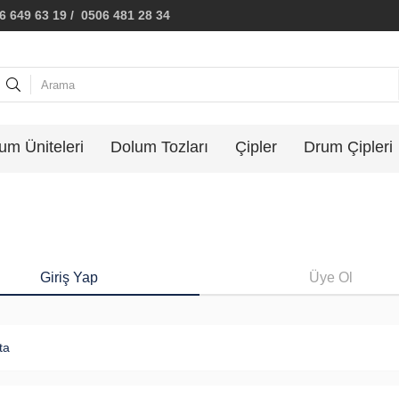
 649 63 19 / 0506 481 28 34
um Üniteleri
Dolum Tozları
Çipler
Drum Çipleri
Giriş Yap
Üye Ol
ta