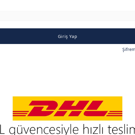
Giriş Yap
Şifre