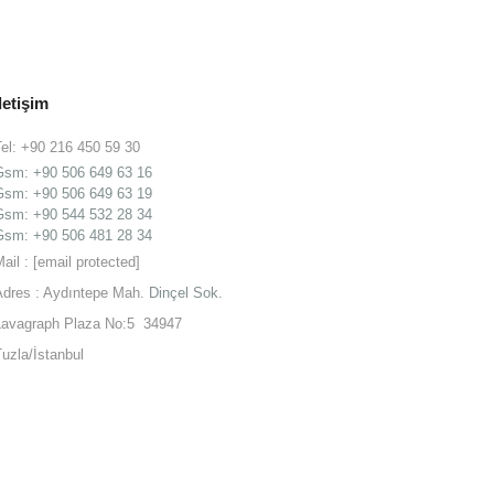
İletişim
Tel: +90 216 450 59 30
Gsm:
+90 506 649 63 16
Gsm:
+90 506 649 63 19
Gsm: +90 544 532 28 34
Gsm: +90 506 481 28 34
Mail :
[email protected]
Adres : Aydıntepe Mah.
Dinçel Sok.
Lavagraph Plaza No:5 34947
Tuzla/İstanbul