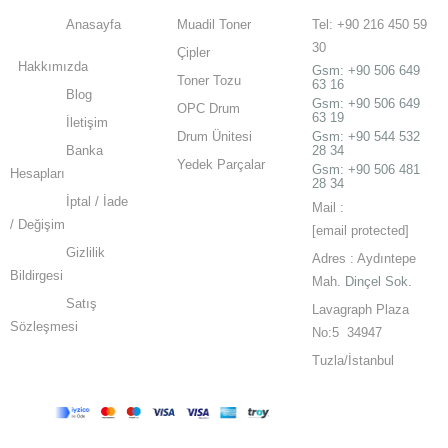
Anasayfa
Muadil Toner
Tel: +90 216 450 59
30
Çipler
Hakkımızda
Gsm:
+90 506 649
Toner Tozu
63 16
Blog
Gsm:
+90 506 649
OPC Drum
63 19
İletişim
Drum Ünitesi
Gsm: +90 544 532
Banka
28 34
Yedek Parçalar
Gsm: +90 506 481
Hesapları
28 34
İptal / İade
Mail :
/ Değişim
[email protected]
Gizlilik
Adres : Aydıntepe
Bildirgesi
Mah.
Dinçel Sok.
Satış
Lavagraph Plaza
Sözleşmesi
No:5 34947
Tuzla/İstanbul