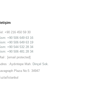
İletişim
Tel: +90 216 450 59 30
Gsm:
+90 506 649 63 16
Gsm:
+90 506 649 63 19
Gsm: +90 544 532 28 34
Gsm: +90 506 481 28 34
Mail :
[email protected]
Adres : Aydıntepe Mah.
Dinçel Sok.
Lavagraph Plaza No:5 34947
Tuzla/İstanbul