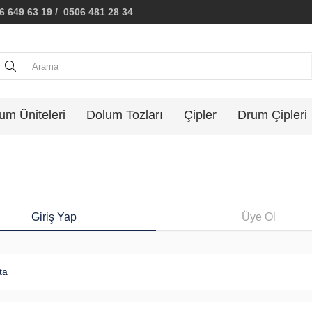
 649 63 19 / 0506 481 28 34
um Üniteleri
Dolum Tozları
Çipler
Drum Çipleri
Giriş Yap
Üye Ol
ta