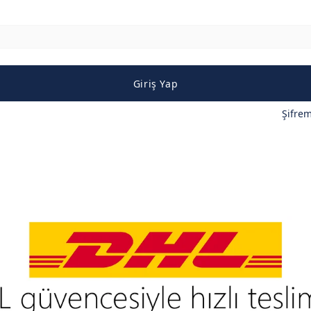
Giriş Yap
Şifre