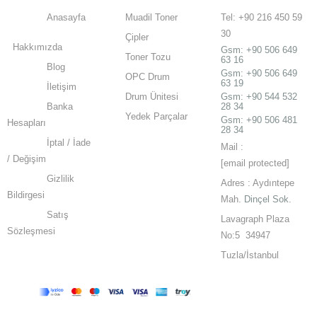
Anasayfa
Muadil Toner
Tel: +90 216 450 59
30
Çipler
Hakkımızda
Gsm:
+90 506 649
Toner Tozu
63 16
Blog
Gsm:
+90 506 649
OPC Drum
63 19
İletişim
Drum Ünitesi
Gsm: +90 544 532
Banka
28 34
Yedek Parçalar
Gsm: +90 506 481
Hesapları
28 34
İptal / İade
Mail :
/ Değişim
[email protected]
Gizlilik
Adres : Aydıntepe
Bildirgesi
Mah.
Dinçel Sok.
Satış
Lavagraph Plaza
Sözleşmesi
No:5 34947
Tuzla/İstanbul