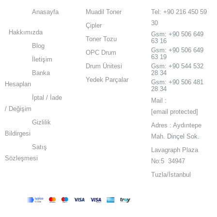
Anasayfa
Muadil Toner
Tel: +90 216 450 59
30
Çipler
Hakkımızda
Gsm:
+90 506 649
Toner Tozu
63 16
Blog
Gsm:
+90 506 649
OPC Drum
63 19
İletişim
Drum Ünitesi
Gsm: +90 544 532
Banka
28 34
Yedek Parçalar
Gsm: +90 506 481
Hesapları
28 34
İptal / İade
Mail :
/ Değişim
[email protected]
Gizlilik
Adres : Aydıntepe
Bildirgesi
Mah.
Dinçel Sok.
Satış
Lavagraph Plaza
Sözleşmesi
No:5 34947
Tuzla/İstanbul